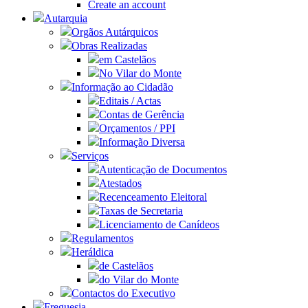
Create an account
Autarquia
Orgãos Autárquicos
Obras Realizadas
em Castelãos
No Vilar do Monte
Informação ao Cidadão
Editais / Actas
Contas de Gerência
Orçamentos / PPI
Informação Diversa
Serviços
Autenticação de Documentos
Atestados
Recenceamento Eleitoral
Taxas de Secretaria
Licenciamento de Canídeos
Regulamentos
Heráldica
de Castelãos
do Vilar do Monte
Contactos do Executivo
Freguesia