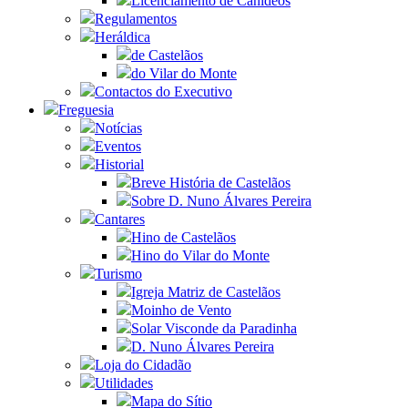
Licenciamento de Canídeos
Regulamentos
Heráldica
de Castelãos
do Vilar do Monte
Contactos do Executivo
Freguesia
Notícias
Eventos
Historial
Breve História de Castelãos
Sobre D. Nuno Álvares Pereira
Cantares
Hino de Castelãos
Hino do Vilar do Monte
Turismo
Igreja Matriz de Castelãos
Moinho de Vento
Solar Visconde da Paradinha
D. Nuno Álvares Pereira
Loja do Cidadão
Utilidades
Mapa do Sítio