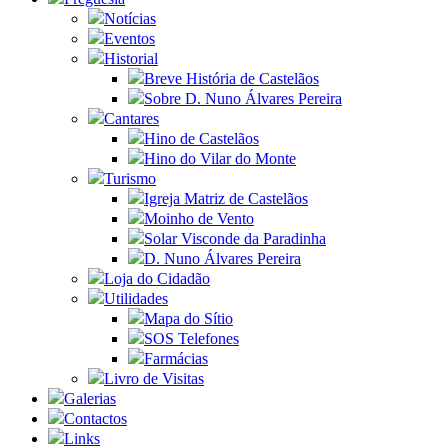
Notícias
Eventos
Historial
Breve História de Castelãos
Sobre D. Nuno Álvares Pereira
Cantares
Hino de Castelãos
Hino do Vilar do Monte
Turismo
Igreja Matriz de Castelãos
Moinho de Vento
Solar Visconde da Paradinha
D. Nuno Álvares Pereira
Loja do Cidadão
Utilidades
Mapa do Sítio
SOS Telefones
Farmácias
Livro de Visitas
Galerias
Contactos
Links