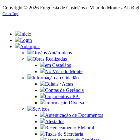
Copyright © 2026 Freguesia de Castelãos e Vilar do Monte - All Rig
Goto Top
Início
Login
Autarquia
Orgãos Autárquicos
Obras Realizadas
em Castelãos
No Vilar do Monte
Informação ao Cidadão
Editais / Actas
Contas de Gerência
Orçamentos / PPI
Informação Diversa
Serviços
Autenticação de Documentos
Atestados
Recenceamento Eleitoral
Taxas de Secretaria