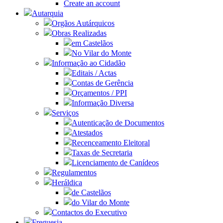
Create an account
Autarquia
Orgãos Autárquicos
Obras Realizadas
em Castelãos
No Vilar do Monte
Informação ao Cidadão
Editais / Actas
Contas de Gerência
Orçamentos / PPI
Informação Diversa
Serviços
Autenticação de Documentos
Atestados
Recenceamento Eleitoral
Taxas de Secretaria
Licenciamento de Canídeos
Regulamentos
Heráldica
de Castelãos
do Vilar do Monte
Contactos do Executivo
Freguesia