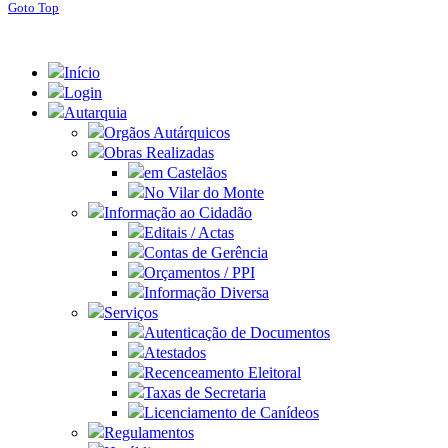
Goto Top
Início
Login
Autarquia
Orgãos Autárquicos
Obras Realizadas
em Castelãos
No Vilar do Monte
Informação ao Cidadão
Editais / Actas
Contas de Gerência
Orçamentos / PPI
Informação Diversa
Serviços
Autenticação de Documentos
Atestados
Recenceamento Eleitoral
Taxas de Secretaria
Licenciamento de Canídeos
Regulamentos