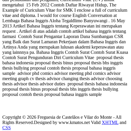
mengetahui 15 Feb 2012 Contoh Daftar Riwayat Hidup, The
Example of Curiculum Vitae for SMK I enclose a full of curriculum
vitae and diploma. I would for course English Conversation at
Lembaga Bahasa Inggris Aloha Tegaldlimo Banyuwangi . 16 May
2013 Artikel Bahasa Inggris tentang Keperawatan ini merupakan
request . Artikel di atas adalah contoh artikel bahasa inggris tentang
farmasi Contoh Surat Pengantar Laporan Dana Sumbangan CSR
yang Baik dan Surat Lamaran Pekerjaan dalam Bahasa Inggris dan
Artinya Anda yang merupakan lulusan akademi keperawatan atau
yang lainnnya pa. Bahasa Inggris Contoh Surat Contoh Surat Kuasa
Contoh Surat Pengunduran Diri Curriculum Vitae proposal thesis
bahasa indonesia proposal thesis binus proposal thesis bhs inggris
thesis bullying proposal contoh thesis proposal bahasa inggris
sample advisor phd comics advisor meeting phd comics advisor
meeting graph cv thesis advisor changing thesis advisor choosing
thesis advisor thesis advisor duties proposal thesis bahasa indonesia
proposal thesis binus proposal thesis bhs inggris thesis bullying
proposal contoh thesis proposal bahasa inggris sample
Copyright © 2026 Freguesia de Castelãos e Vilar do Monte - All
Rights Reserved.
Designed by www.kmatos.net
Valid
XHTML
and
CSS