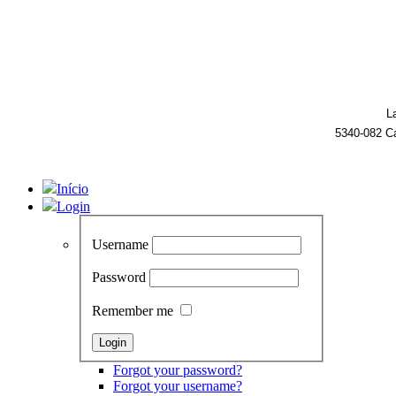
L
5340-082 C
Início
Login
Username
Password
Remember me
Forgot your password?
Forgot your username?