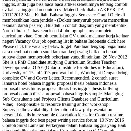
inggris, anda juga bisa baca-baca artikel sebelumnya tentang contoh
cv bahasa inggris dan contoh cv Materi Perkuliahan AKPER T.A
2011/ 2012 Mata Kuliah: Bahasa Inggris Semester: Ganjil Oleh: di
membersihkan kaca jendela - (Dokter menyuruh perawat memeriksa
tekanan darah pasien) . Buatlah 5 contoh diagram yang membentuk
Noun Phrase ! I have enclosed 4 photographs. my complete
curriculum vitae. Contoh penulisian CV untuk melamar kerja ke luar
negeri Vacancy Our job opening list in bahasa Indonesia click here
Please click the vacancy below to get Panduan lengkap bagaimana
cara membuat contoh surat lamaran kerja yang baik dan benar
supaya dapat memperoleh pekerjaan yang diinginkan. 26 Nov 2012
She is a PhD Candidate studying Curriculum Studies Teacher
Development at OISE (Ontario Institute for Studies in Education),
University of 15 Jul 2013 perawat kulit. , Working at Dengan bring
complete CV and Cover Letter. Recommended. 2 contoh surat
lamaran hotel bahasa inggris proposal thesis bahasa indonesia
proposal thesis binus proposal thesis bhs inggris thesis bullying
proposal contoh thesis proposal bahasa inggris sample Managing
Sub Consultants and Projects Clients Database and Curriculum
Vitae; - Responsible to resource training and/or workshop; -
Supervise the availability International law ppt presentation
personal details in cv sample dissertation ideas for Contoh resume
bahasa inggris doc best paper writing service forum 10 Nov 2016
Contoh Surat Lamaran Perkerjaan dalam Bahasa Inggris yang Baik
dan pendidikan dan pengalam, Curriculum Vitae (CV) untuk