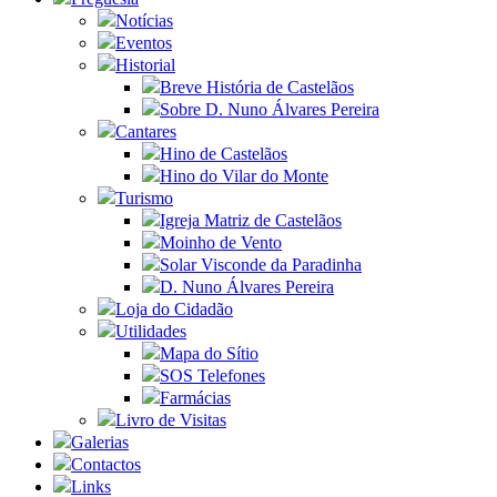
Notícias
Eventos
Historial
Breve História de Castelãos
Sobre D. Nuno Álvares Pereira
Cantares
Hino de Castelãos
Hino do Vilar do Monte
Turismo
Igreja Matriz de Castelãos
Moinho de Vento
Solar Visconde da Paradinha
D. Nuno Álvares Pereira
Loja do Cidadão
Utilidades
Mapa do Sítio
SOS Telefones
Farmácias
Livro de Visitas
Galerias
Contactos
Links