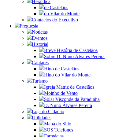
Heráldica
de Castelãos
do Vilar do Monte
Contactos do Executivo
Freguesia
Notícias
Eventos
Historial
Breve História de Castelãos
Sobre D. Nuno Álvares Pereira
Cantares
Hino de Castelãos
Hino do Vilar do Monte
Turismo
Igreja Matriz de Castelãos
Moinho de Vento
Solar Visconde da Paradinha
D. Nuno Álvares Pereira
Loja do Cidadão
Utilidades
Mapa do Sítio
SOS Telefones
Farmácias