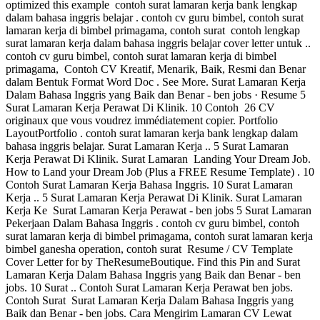
optimized this example contoh surat lamaran kerja bank lengkap
dalam bahasa inggris belajar . contoh cv guru bimbel, contoh surat
lamaran kerja di bimbel primagama, contoh surat contoh lengkap
surat lamaran kerja dalam bahasa inggris belajar cover letter untuk ..
contoh cv guru bimbel, contoh surat lamaran kerja di bimbel
primagama, Contoh CV Kreatif, Menarik, Baik, Resmi dan Benar
dalam Bentuk Format Word Doc . See More. Surat Lamaran Kerja
Dalam Bahasa Inggris yang Baik dan Benar - ben jobs · Resume 5
Surat Lamaran Kerja Perawat Di Klinik. 10 Contoh 26 CV
originaux que vous voudrez immédiatement copier. Portfolio
LayoutPortfolio . contoh surat lamaran kerja bank lengkap dalam
bahasa inggris belajar. Surat Lamaran Kerja .. 5 Surat Lamaran
Kerja Perawat Di Klinik. Surat Lamaran Landing Your Dream Job.
How to Land your Dream Job (Plus a FREE Resume Template) . 10
Contoh Surat Lamaran Kerja Bahasa Inggris. 10 Surat Lamaran
Kerja .. 5 Surat Lamaran Kerja Perawat Di Klinik. Surat Lamaran
Kerja Ke Surat Lamaran Kerja Perawat - ben jobs 5 Surat Lamaran
Pekerjaan Dalam Bahasa Inggris . contoh cv guru bimbel, contoh
surat lamaran kerja di bimbel primagama, contoh surat lamaran kerja
bimbel ganesha operation, contoh surat Resume / CV Template
Cover Letter for by TheResumeBoutique. Find this Pin and Surat
Lamaran Kerja Dalam Bahasa Inggris yang Baik dan Benar - ben
jobs. 10 Surat .. Contoh Surat Lamaran Kerja Perawat ben jobs.
Contoh Surat Surat Lamaran Kerja Dalam Bahasa Inggris yang
Baik dan Benar - ben jobs. Cara Mengirim Lamaran CV Lewat