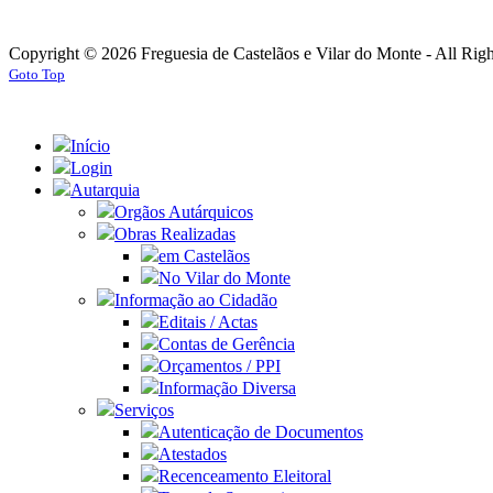
Copyright © 2026 Freguesia de Castelãos e Vilar do Monte - All Rig
Goto Top
Início
Login
Autarquia
Orgãos Autárquicos
Obras Realizadas
em Castelãos
No Vilar do Monte
Informação ao Cidadão
Editais / Actas
Contas de Gerência
Orçamentos / PPI
Informação Diversa
Serviços
Autenticação de Documentos
Atestados
Recenceamento Eleitoral