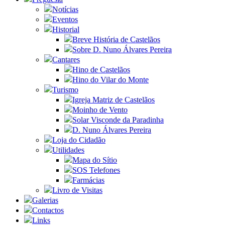
Notícias
Eventos
Historial
Breve História de Castelãos
Sobre D. Nuno Álvares Pereira
Cantares
Hino de Castelãos
Hino do Vilar do Monte
Turismo
Igreja Matriz de Castelãos
Moinho de Vento
Solar Visconde da Paradinha
D. Nuno Álvares Pereira
Loja do Cidadão
Utilidades
Mapa do Sítio
SOS Telefones
Farmácias
Livro de Visitas
Galerias
Contactos
Links