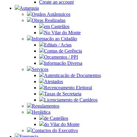
Create an account
Autarquia
Orgãos Autárquicos
Obras Realizadas
em Castelãos
No Vilar do Monte
Informação ao Cidadão
Editais / Actas
Contas de Gerência
Orçamentos / PPI
Informação Diversa
Serviços
Autenticação de Documentos
Atestados
Recenceamento Eleitoral
Taxas de Secretaria
Licenciamento de Canídeos
Regulamentos
Heráldica
de Castelãos
do Vilar do Monte
Contactos do Executivo
Freguesia