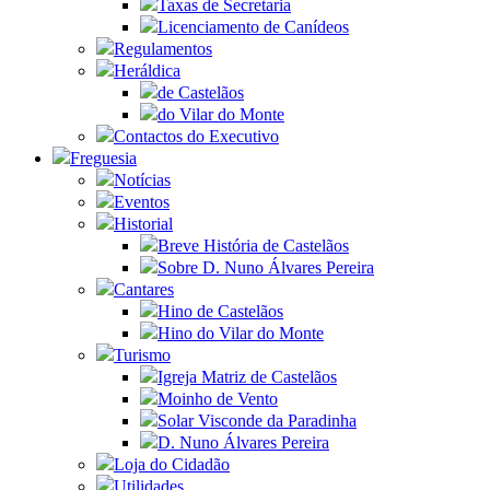
Taxas de Secretaria
Licenciamento de Canídeos
Regulamentos
Heráldica
de Castelãos
do Vilar do Monte
Contactos do Executivo
Freguesia
Notícias
Eventos
Historial
Breve História de Castelãos
Sobre D. Nuno Álvares Pereira
Cantares
Hino de Castelãos
Hino do Vilar do Monte
Turismo
Igreja Matriz de Castelãos
Moinho de Vento
Solar Visconde da Paradinha
D. Nuno Álvares Pereira
Loja do Cidadão
Utilidades