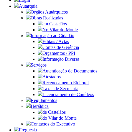
Login
Autarquia
Orgãos Autárquicos
Obras Realizadas
em Castelãos
No Vilar do Monte
Informação ao Cidadão
Editais / Actas
Contas de Gerência
Orçamentos / PPI
Informação Diversa
Serviços
Autenticação de Documentos
Atestados
Recenceamento Eleitoral
Taxas de Secretaria
Licenciamento de Canídeos
Regulamentos
Heráldica
de Castelãos
do Vilar do Monte
Contactos do Executivo
Freguesia