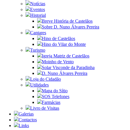
Notícias
Eventos
Historial
Breve História de Castelãos
Sobre D. Nuno Álvares Pereira
Cantares
Hino de Castelãos
Hino do Vilar do Monte
Turismo
Igreja Matriz de Castelãos
Moinho de Vento
Solar Visconde da Paradinha
D. Nuno Álvares Pereira
Loja do Cidadão
Utilidades
Mapa do Sítio
SOS Telefones
Farmácias
Livro de Visitas
Galerias
Contactos
Links