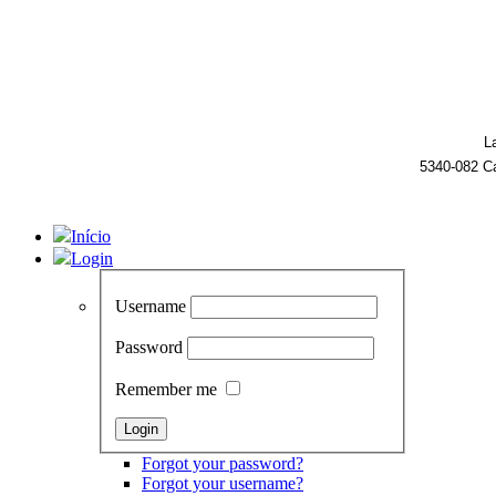
L
5340-082 C
Início
Login
Username
Password
Remember me
Forgot your password?
Forgot your username?