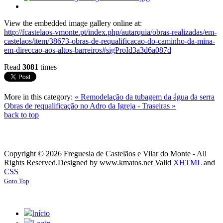
View the embedded image gallery online at:
http://fcastelaos-vmonte.pt/index.php/autarquia/obras-realizadas/em-
castelaos/item/38673-obras-de-requalificacao-do-caminho-da-mina-
em-direccao-aos-altos-barreiros#sigProId3a3d6a087d
Read
3081
times
More in this category:
« Remodelação da tubagem da água da serra
Obras de requalificação no Adro da Igreja - Traseiras »
back to top
Copyright © 2026 Freguesia de Castelãos e Vilar do Monte - All
Rights Reserved.
Designed by www.kmatos.net
Valid
XHTML
and
CSS
Goto Top
Início