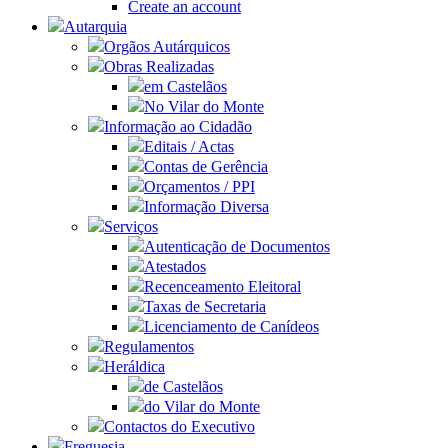
Create an account
Autarquia
Orgãos Autárquicos
Obras Realizadas
em Castelãos
No Vilar do Monte
Informação ao Cidadão
Editais / Actas
Contas de Gerência
Orçamentos / PPI
Informação Diversa
Serviços
Autenticação de Documentos
Atestados
Recenceamento Eleitoral
Taxas de Secretaria
Licenciamento de Canídeos
Regulamentos
Heráldica
de Castelãos
do Vilar do Monte
Contactos do Executivo
Freguesia