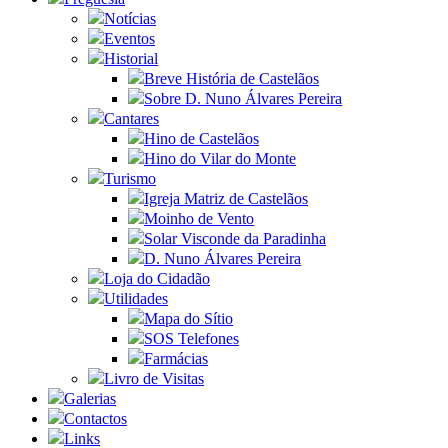
Notícias
Eventos
Historial
Breve História de Castelãos
Sobre D. Nuno Álvares Pereira
Cantares
Hino de Castelãos
Hino do Vilar do Monte
Turismo
Igreja Matriz de Castelãos
Moinho de Vento
Solar Visconde da Paradinha
D. Nuno Álvares Pereira
Loja do Cidadão
Utilidades
Mapa do Sítio
SOS Telefones
Farmácias
Livro de Visitas
Galerias
Contactos
Links