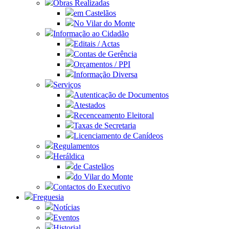
Obras Realizadas
em Castelãos
No Vilar do Monte
Informação ao Cidadão
Editais / Actas
Contas de Gerência
Orçamentos / PPI
Informação Diversa
Serviços
Autenticação de Documentos
Atestados
Recenceamento Eleitoral
Taxas de Secretaria
Licenciamento de Canídeos
Regulamentos
Heráldica
de Castelãos
do Vilar do Monte
Contactos do Executivo
Freguesia
Notícias
Eventos
Historial