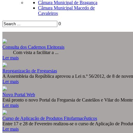
Câmara Municipal de Bragança
Câmara Municipal Macedo de
Cavaleiros
0
© Free
Joomla! 3 Modules
- by
VinaGecko.com
Consulta dos Cadernos Eleitorais
Com vista a facilitar a ...
Ler mais
Reorganização de Freguesias
A Assembleia da República aprovou a Lei n.º 56/2012, de 8 de novemb
Ler mais
Novo Portal Web
Está pronto o novo Portal da Freguesia de Castelãos e Vilar do Monte.
Ler mais
Curso de Aplicação de Produtos Fitofarmacêuticos
Entre 17 e 28 de Fevereiro realizou-se o curso de Aplicação de Produto
Ler mais