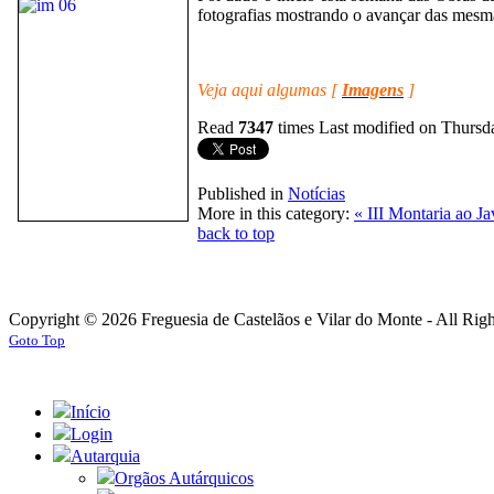
fotografias mostrando o avançar das mesma
Veja aqui algumas [
Imagens
]
Read
7347
times
Last modified on Thursd
Published in
Notícias
More in this category:
« III Montaria ao J
back to top
Copyright © 2026 Freguesia de Castelãos e Vilar do Monte - All Rig
Goto Top
Início
Login
Autarquia
Orgãos Autárquicos