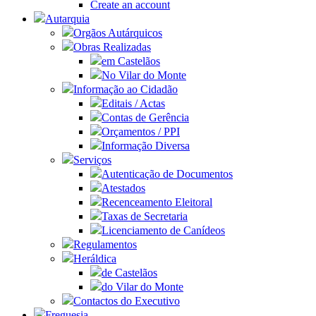
Create an account
Autarquia
Orgãos Autárquicos
Obras Realizadas
em Castelãos
No Vilar do Monte
Informação ao Cidadão
Editais / Actas
Contas de Gerência
Orçamentos / PPI
Informação Diversa
Serviços
Autenticação de Documentos
Atestados
Recenceamento Eleitoral
Taxas de Secretaria
Licenciamento de Canídeos
Regulamentos
Heráldica
de Castelãos
do Vilar do Monte
Contactos do Executivo
Freguesia