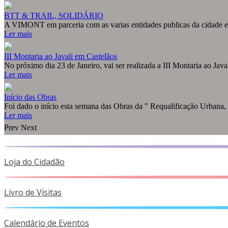
BTT & TRAIL, SOLIDÁRIO
A VIMONT em parceria com as varias entidades publicas da cidade e d
Ler mais
III Montaria ao Javali em Castelãos
No próximo dia 23 de Janeiro, vai ser realizada a III Montaria ao Javal
Ler mais
Início das Obras
Foi dado o início esta semana das Obras da " Requalificação Urbana, .
Ler mais
Prev
Next
Loja do Cidadão
Livro de Visitas
Calendário de Eventos