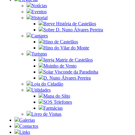
Notícias
Eventos
Historial
Breve História de Castelãos
Sobre D. Nuno Álvares Pereira
Cantares
Hino de Castelãos
Hino do Vilar do Monte
Turismo
Igreja Matriz de Castelãos
Moinho de Vento
Solar Visconde da Paradinha
D. Nuno Álvares Pereira
Loja do Cidadão
Utilidades
Mapa do Sítio
SOS Telefones
Farmácias
Livro de Visitas
Galerias
Contactos
Links