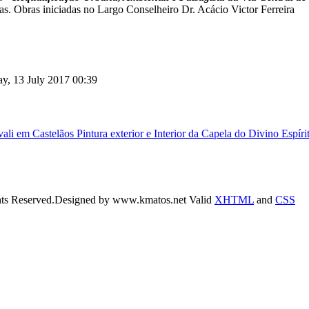
s. Obras iniciadas no Largo Conselheiro Dr. Acácio Victor Ferreira
ay, 13 July 2017 00:39
avali em Castelãos
Pintura exterior e Interior da Capela do Divino Espíri
hts Reserved.
Designed by www.kmatos.net
Valid
XHTML
and
CSS