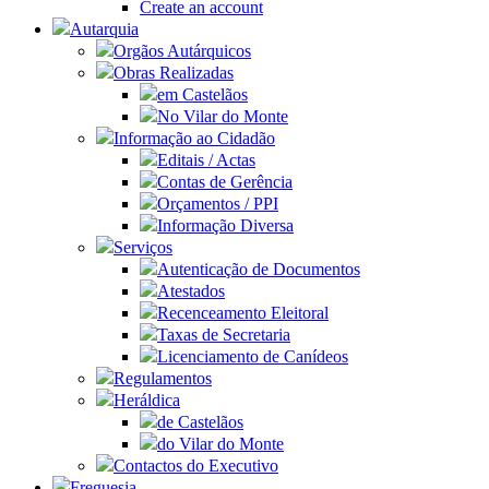
Create an account
Autarquia
Orgãos Autárquicos
Obras Realizadas
em Castelãos
No Vilar do Monte
Informação ao Cidadão
Editais / Actas
Contas de Gerência
Orçamentos / PPI
Informação Diversa
Serviços
Autenticação de Documentos
Atestados
Recenceamento Eleitoral
Taxas de Secretaria
Licenciamento de Canídeos
Regulamentos
Heráldica
de Castelãos
do Vilar do Monte
Contactos do Executivo
Freguesia