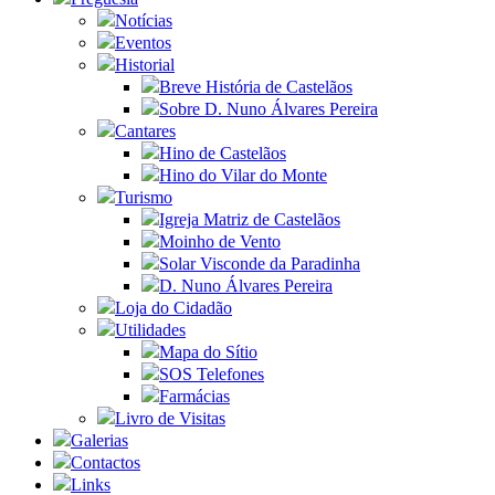
Notícias
Eventos
Historial
Breve História de Castelãos
Sobre D. Nuno Álvares Pereira
Cantares
Hino de Castelãos
Hino do Vilar do Monte
Turismo
Igreja Matriz de Castelãos
Moinho de Vento
Solar Visconde da Paradinha
D. Nuno Álvares Pereira
Loja do Cidadão
Utilidades
Mapa do Sítio
SOS Telefones
Farmácias
Livro de Visitas
Galerias
Contactos
Links