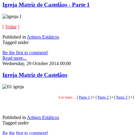
Igreja Matriz de Castelãos - Parte 1
[
Voltar
]
Published in
Artigos Estáticos
Tagged under
Be the first to comment!
Read more...
Wednesday, 29 October 2014 00:00
Igreja Matriz de Castelãos
Ler mais ...
[
Parte 1
] • [
Parte 2
] • [
Parte 3
] • [
Published in
Artigos Estáticos
Tagged under
Be the first to comment!