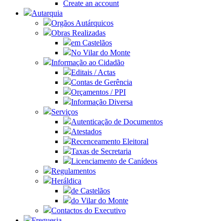
Create an account
Autarquia
Orgãos Autárquicos
Obras Realizadas
em Castelãos
No Vilar do Monte
Informação ao Cidadão
Editais / Actas
Contas de Gerência
Orçamentos / PPI
Informação Diversa
Serviços
Autenticação de Documentos
Atestados
Recenceamento Eleitoral
Taxas de Secretaria
Licenciamento de Canídeos
Regulamentos
Heráldica
de Castelãos
do Vilar do Monte
Contactos do Executivo
Freguesia