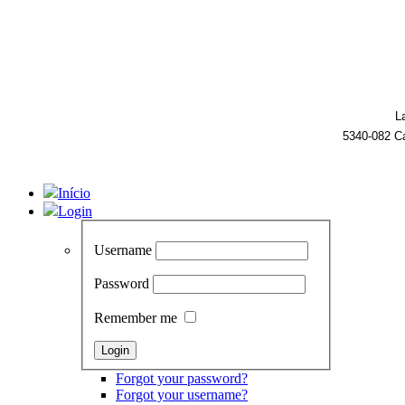
L
5340-082 C
Início
Login
Username
Password
Remember me
Forgot your password?
Forgot your username?