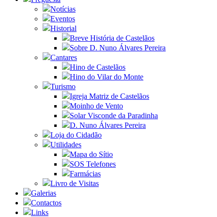
Notícias
Eventos
Historial
Breve História de Castelãos
Sobre D. Nuno Álvares Pereira
Cantares
Hino de Castelãos
Hino do Vilar do Monte
Turismo
Igreja Matriz de Castelãos
Moinho de Vento
Solar Visconde da Paradinha
D. Nuno Álvares Pereira
Loja do Cidadão
Utilidades
Mapa do Sítio
SOS Telefones
Farmácias
Livro de Visitas
Galerias
Contactos
Links