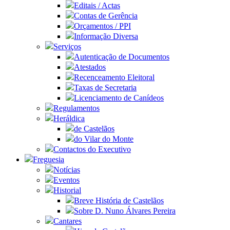
Editais / Actas
Contas de Gerência
Orçamentos / PPI
Informação Diversa
Serviços
Autenticação de Documentos
Atestados
Recenceamento Eleitoral
Taxas de Secretaria
Licenciamento de Canídeos
Regulamentos
Heráldica
de Castelãos
do Vilar do Monte
Contactos do Executivo
Freguesia
Notícias
Eventos
Historial
Breve História de Castelãos
Sobre D. Nuno Álvares Pereira
Cantares