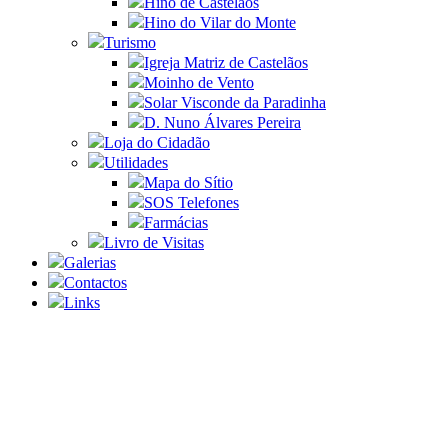
Hino de Castelãos
Hino do Vilar do Monte
Turismo
Igreja Matriz de Castelãos
Moinho de Vento
Solar Visconde da Paradinha
D. Nuno Álvares Pereira
Loja do Cidadão
Utilidades
Mapa do Sítio
SOS Telefones
Farmácias
Livro de Visitas
Galerias
Contactos
Links