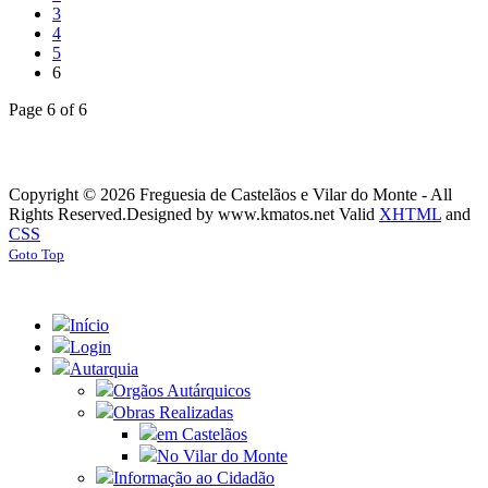
3
4
5
6
Page 6 of 6
Copyright © 2026 Freguesia de Castelãos e Vilar do Monte - All
Rights Reserved.
Designed by www.kmatos.net
Valid
XHTML
and
CSS
Goto Top
Início
Login
Autarquia
Orgãos Autárquicos
Obras Realizadas
em Castelãos
No Vilar do Monte
Informação ao Cidadão