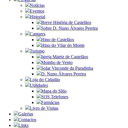
Notícias
Eventos
Historial
Breve História de Castelãos
Sobre D. Nuno Álvares Pereira
Cantares
Hino de Castelãos
Hino do Vilar do Monte
Turismo
Igreja Matriz de Castelãos
Moinho de Vento
Solar Visconde da Paradinha
D. Nuno Álvares Pereira
Loja do Cidadão
Utilidades
Mapa do Sítio
SOS Telefones
Farmácias
Livro de Visitas
Galerias
Contactos
Links