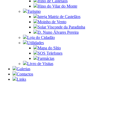
Hino de Castelãos
Hino do Vilar do Monte
Turismo
Igreja Matriz de Castelãos
Moinho de Vento
Solar Visconde da Paradinha
D. Nuno Álvares Pereira
Loja do Cidadão
Utilidades
Mapa do Sítio
SOS Telefones
Farmácias
Livro de Visitas
Galerias
Contactos
Links