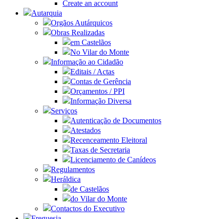
Create an account
Autarquia
Orgãos Autárquicos
Obras Realizadas
em Castelãos
No Vilar do Monte
Informação ao Cidadão
Editais / Actas
Contas de Gerência
Orçamentos / PPI
Informação Diversa
Serviços
Autenticação de Documentos
Atestados
Recenceamento Eleitoral
Taxas de Secretaria
Licenciamento de Canídeos
Regulamentos
Heráldica
de Castelãos
do Vilar do Monte
Contactos do Executivo
Freguesia