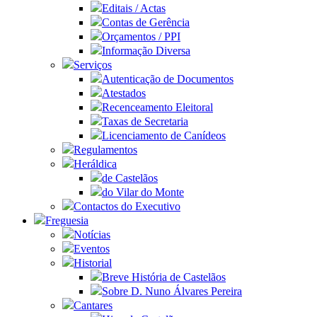
Editais / Actas
Contas de Gerência
Orçamentos / PPI
Informação Diversa
Serviços
Autenticação de Documentos
Atestados
Recenceamento Eleitoral
Taxas de Secretaria
Licenciamento de Canídeos
Regulamentos
Heráldica
de Castelãos
do Vilar do Monte
Contactos do Executivo
Freguesia
Notícias
Eventos
Historial
Breve História de Castelãos
Sobre D. Nuno Álvares Pereira
Cantares