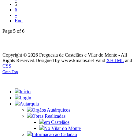
5
6
»
End
Page 5 of 6
Copyright © 2026 Freguesia de Castelãos e Vilar do Monte - All
Rights Reserved.
Designed by www.kmatos.net
Valid
XHTML
and
CSS
Goto Top
Início
Login
Autarquia
Orgãos Autárquicos
Obras Realizadas
em Castelãos
No Vilar do Monte
Informação ao Cidadão