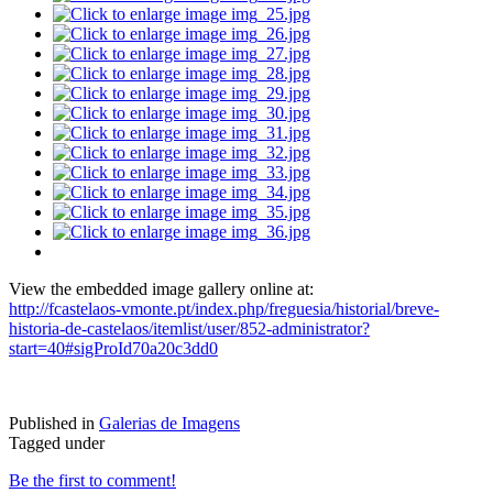
View the embedded image gallery online at:
http://fcastelaos-vmonte.pt/index.php/freguesia/historial/breve-
historia-de-castelaos/itemlist/user/852-administrator?
start=40#sigProId70a20c3dd0
Published in
Galerias de Imagens
Tagged under
Be the first to comment!