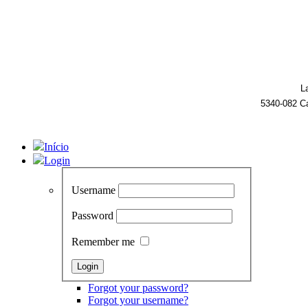
L
5340-082 C
Início
Login
Username
Password
Remember me
Forgot your password?
Forgot your username?