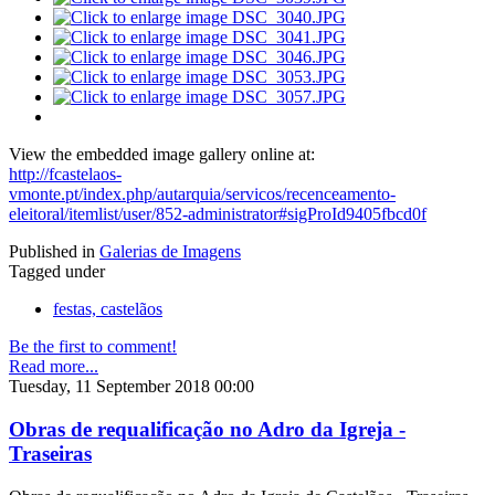
View the embedded image gallery online at:
http://fcastelaos-
vmonte.pt/index.php/autarquia/servicos/recenceamento-
eleitoral/itemlist/user/852-administrator#sigProId9405fbcd0f
Published in
Galerias de Imagens
Tagged under
festas, castelãos
Be the first to comment!
Read more...
Tuesday, 11 September 2018 00:00
Obras de requalificação no Adro da Igreja -
Traseiras