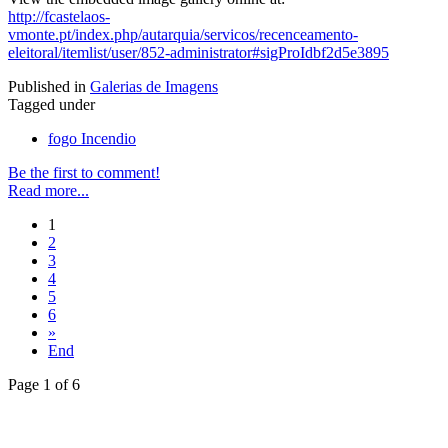
http://fcastelaos-
vmonte.pt/index.php/autarquia/servicos/recenceamento-
eleitoral/itemlist/user/852-administrator#sigProIdbf2d5e3895
Published in
Galerias de Imagens
Tagged under
fogo Incendio
Be the first to comment!
Read more...
1
2
3
4
5
6
»
End
Page 1 of 6