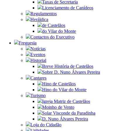
Taxas de Secretaria
Licenciamento de Canídeos
Regulamentos
Heráldica
de Castelãos
do Vilar do Monte
Contactos do Executivo
Freguesia
Notícias
Eventos
Historial
Breve História de Castelãos
Sobre D. Nuno Álvares Pereira
Cantares
Hino de Castelãos
Hino do Vilar do Monte
Turismo
Igreja Matriz de Castelãos
Moinho de Vento
Solar Visconde da Paradinha
D. Nuno Álvares Pereira
Loja do Cidadão
Utilidades