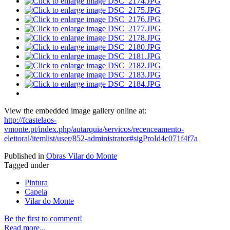
View the embedded image gallery online at:
http://fcastelaos-
vmonte.pt/index.php/autarquia/servicos/recenceamento-
eleitoral/itemlist/user/852-administrator#sigProId4c071f4f7a
Published in
Obras Vilar do Monte
Tagged under
Pintura
Capela
Vilar do Monte
Be the first to comment!
Read more...