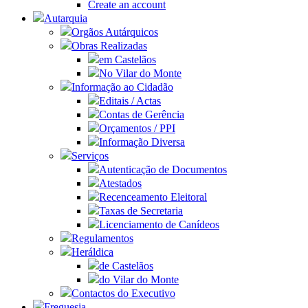
Create an account
Autarquia
Orgãos Autárquicos
Obras Realizadas
em Castelãos
No Vilar do Monte
Informação ao Cidadão
Editais / Actas
Contas de Gerência
Orçamentos / PPI
Informação Diversa
Serviços
Autenticação de Documentos
Atestados
Recenceamento Eleitoral
Taxas de Secretaria
Licenciamento de Canídeos
Regulamentos
Heráldica
de Castelãos
do Vilar do Monte
Contactos do Executivo
Freguesia