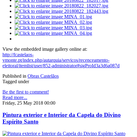
View the embedded image gallery online at:
http://fcastelaos-
vmonte.pt/index.php/autarquia/servicos/recenceamento-
eleitoral/itemlist/user/852-administrator#sigProId3a3d6a087d
Published in
Obras Castelãos
Tagged under
Be the first to comment!
Read more...
Friday, 25 May 2018 00:00
Pintura exterior e Interior da Capela do Divino
Espírito Santo