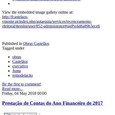
View the embedded image gallery online at:
http://fcastelaos-
vmonte.pt/index.php/autarquia/servicos/recenceamento-
eleitoral/itemlist/user/852-administrator#sigProId8a89b3ece6
Published in
Obras Castelãos
Tagged under
obras
Castelãos
executivo
Junta
remodelação
Be the first to comment!
Read more...
Friday, 04 May 2018 00:00
Prestação de Contas do Ano Financeiro de 2017
.