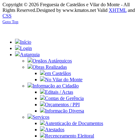
Copyright © 2026 Freguesia de Castelãos e Vilar do Monte - All
Rights Reserved.
Designed by www.kmatos.net
Valid
XHTML
and
CSS
Goto Top
Início
Login
Autarquia
Orgãos Autárquicos
Obras Realizadas
em Castelãos
No Vilar do Monte
Informação ao Cidadão
Editais / Actas
Contas de Gerência
Orçamentos / PPI
Informação Diversa
Serviços
Autenticação de Documentos
Atestados
Recenceamento Eleitoral