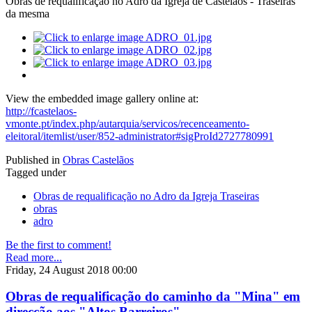
Obras de requalificação no Adro da Igreja de Castelãos - Traseiras
da mesma
View the embedded image gallery online at:
http://fcastelaos-
vmonte.pt/index.php/autarquia/servicos/recenceamento-
eleitoral/itemlist/user/852-administrator#sigProId2727780991
Published in
Obras Castelãos
Tagged under
Obras de requalificação no Adro da Igreja Traseiras
obras
adro
Be the first to comment!
Read more...
Friday, 24 August 2018 00:00
Obras de requalificação do caminho da "Mina" em
direcção aos "Altos Barreiros"