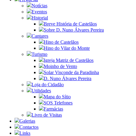
Notícias
Eventos
Historial
Breve História de Castelãos
Sobre D. Nuno Álvares Pereira
Cantares
Hino de Castelãos
Hino do Vilar do Monte
Turismo
Igreja Matriz de Castelãos
Moinho de Vento
Solar Visconde da Paradinha
D. Nuno Álvares Pereira
Loja do Cidadão
Utilidades
Mapa do Sítio
SOS Telefones
Farmácias
Livro de Visitas
Galerias
Contactos
Links