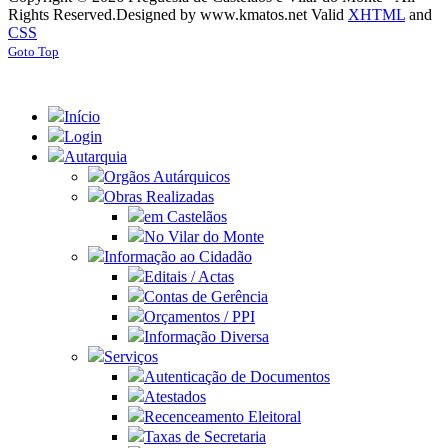
Rights Reserved.
Designed by www.kmatos.net
Valid
XHTML
and
CSS
Goto Top
Início
Login
Autarquia
Orgãos Autárquicos
Obras Realizadas
em Castelãos
No Vilar do Monte
Informação ao Cidadão
Editais / Actas
Contas de Gerência
Orçamentos / PPI
Informação Diversa
Serviços
Autenticação de Documentos
Atestados
Recenceamento Eleitoral
Taxas de Secretaria