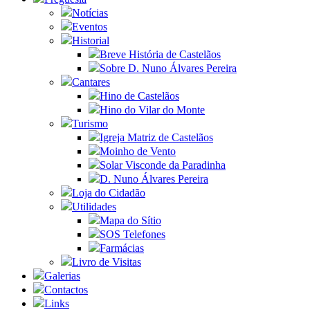
Notícias
Eventos
Historial
Breve História de Castelãos
Sobre D. Nuno Álvares Pereira
Cantares
Hino de Castelãos
Hino do Vilar do Monte
Turismo
Igreja Matriz de Castelãos
Moinho de Vento
Solar Visconde da Paradinha
D. Nuno Álvares Pereira
Loja do Cidadão
Utilidades
Mapa do Sítio
SOS Telefones
Farmácias
Livro de Visitas
Galerias
Contactos
Links