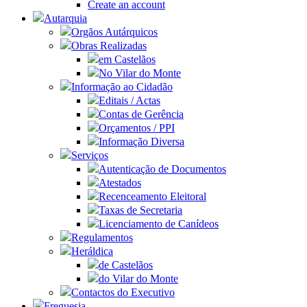
Create an account
Autarquia
Orgãos Autárquicos
Obras Realizadas
em Castelãos
No Vilar do Monte
Informação ao Cidadão
Editais / Actas
Contas de Gerência
Orçamentos / PPI
Informação Diversa
Serviços
Autenticação de Documentos
Atestados
Recenceamento Eleitoral
Taxas de Secretaria
Licenciamento de Canídeos
Regulamentos
Heráldica
de Castelãos
do Vilar do Monte
Contactos do Executivo
Freguesia