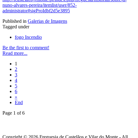
nuno-alvares-pereira/itemlist/user/852-
administrator#sigProIdbf2d5e3895
Published in
Galerias de Imagens
Tagged under
fogo Incendio
Be the first to comment!
Read more...
1
2
3
4
5
6
»
End
Page 1 of 6
Copyright © 2026 Freguesia de Castelãos e Vilar do Monte - All