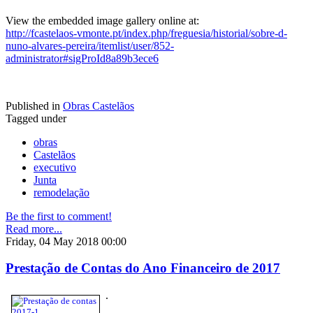
View the embedded image gallery online at:
http://fcastelaos-vmonte.pt/index.php/freguesia/historial/sobre-d-
nuno-alvares-pereira/itemlist/user/852-
administrator#sigProId8a89b3ece6
Published in
Obras Castelãos
Tagged under
obras
Castelãos
executivo
Junta
remodelação
Be the first to comment!
Read more...
Friday, 04 May 2018 00:00
Prestação de Contas do Ano Financeiro de 2017
.