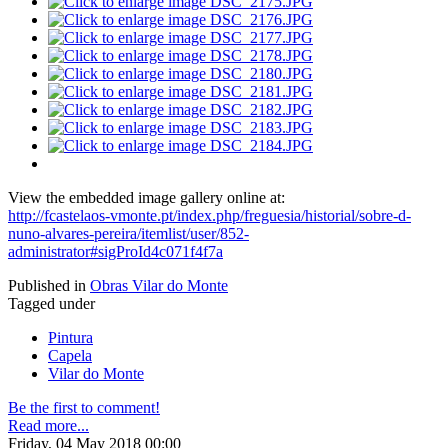
View the embedded image gallery online at:
http://fcastelaos-vmonte.pt/index.php/freguesia/historial/sobre-d-
nuno-alvares-pereira/itemlist/user/852-
administrator#sigProId4c071f4f7a
Published in
Obras Vilar do Monte
Tagged under
Pintura
Capela
Vilar do Monte
Be the first to comment!
Read more...
Friday, 04 May 2018 00:00