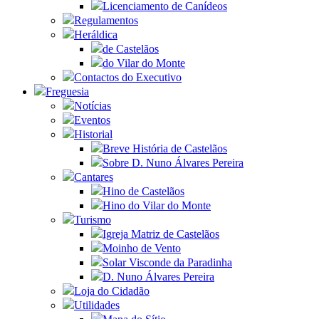
Licenciamento de Canídeos
Regulamentos
Heráldica
de Castelãos
do Vilar do Monte
Contactos do Executivo
Freguesia
Notícias
Eventos
Historial
Breve História de Castelãos
Sobre D. Nuno Álvares Pereira
Cantares
Hino de Castelãos
Hino do Vilar do Monte
Turismo
Igreja Matriz de Castelãos
Moinho de Vento
Solar Visconde da Paradinha
D. Nuno Álvares Pereira
Loja do Cidadão
Utilidades