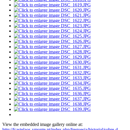
View the embedded image gallery online at:
http://fcastelaos-vmonte.pt/index.php/freguesia/historial/sobre-d-