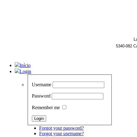
L
5340-082 C
Início
Login
Username
Password
Remember me
Forgot your password?
Forgot your username?