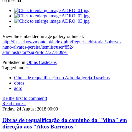
da mesma
View the embedded image gallery online at:
http://fcastelaos-vmonte.pt/index.php/freguesia/historial/sobre-d-
nuno-alvares-pereira/itemlist/user/852-
administrator#sigProId2727780991
Published in
Obras Castelãos
Tagged under
Obras de requalificação no Adro da Igreja Traseiras
obras
adro
Be the first to comment!
Read more...
Friday, 24 August 2018 00:00
Obras de requalificação do caminho da "Mina" em
direcção aos "Altos Barreiros"