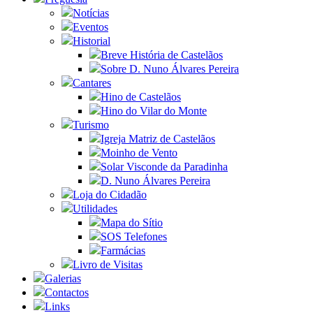
Notícias
Eventos
Historial
Breve História de Castelãos
Sobre D. Nuno Álvares Pereira
Cantares
Hino de Castelãos
Hino do Vilar do Monte
Turismo
Igreja Matriz de Castelãos
Moinho de Vento
Solar Visconde da Paradinha
D. Nuno Álvares Pereira
Loja do Cidadão
Utilidades
Mapa do Sítio
SOS Telefones
Farmácias
Livro de Visitas
Galerias
Contactos
Links