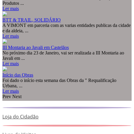
Produtos ...
Ler mais
BTT & TRAIL, SOLIDÁRIO
A VIMONT em parceria com as varias entidades publicas da cidade
e da aldeia, ...
Ler mais
III Montaria ao Javali em Castelãos
No próximo dia 23 de Janeiro, vai ser realizada a III Montaria ao
Javali em ...
Ler mais
Início das Obras
Foi dado o início esta semana das Obras da " Requalificação
Urbana, ...
Ler mais
Prev
Next
Loja do Cidadão