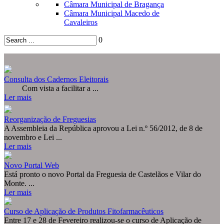
Câmara Municipal de Bragança
Câmara Municipal Macedo de
Cavaleiros
0
© Free
Joomla! 3 Modules
- by
VinaGecko.com
Consulta dos Cadernos Eleitorais
Com vista a facilitar a ...
Ler mais
Reorganização de Freguesias
A Assembleia da República aprovou a Lei n.º 56/2012, de 8 de
novembro e Lei ...
Ler mais
Novo Portal Web
Está pronto o novo Portal da Freguesia de Castelãos e Vilar do
Monte. ...
Ler mais
Curso de Aplicação de Produtos Fitofarmacêuticos
Entre 17 e 28 de Fevereiro realizou-se o curso de Aplicação de