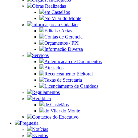
Obras Realizadas
em Castelãos
No Vilar do Monte
Informação ao Cidadão
Editais / Actas
Contas de Gerência
Orçamentos / PPI
Informação Diversa
Serviços
Autenticação de Documentos
Atestados
Recenceamento Eleitoral
Taxas de Secretaria
Licenciamento de Canídeos
Regulamentos
Heráldica
de Castelãos
do Vilar do Monte
Contactos do Executivo
Freguesia
Notícias
Eventos