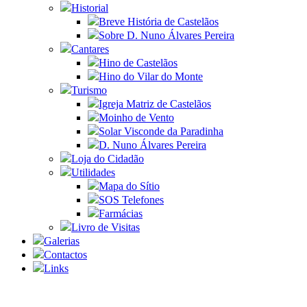
Historial
Breve História de Castelãos
Sobre D. Nuno Álvares Pereira
Cantares
Hino de Castelãos
Hino do Vilar do Monte
Turismo
Igreja Matriz de Castelãos
Moinho de Vento
Solar Visconde da Paradinha
D. Nuno Álvares Pereira
Loja do Cidadão
Utilidades
Mapa do Sítio
SOS Telefones
Farmácias
Livro de Visitas
Galerias
Contactos
Links