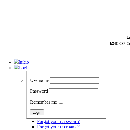
L
5340-082 C
Início
Login
Username
Password
Remember me
Forgot your password?
Forgot your username?