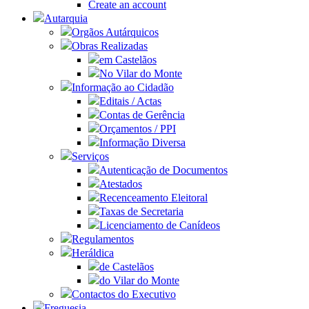
Create an account
Autarquia
Orgãos Autárquicos
Obras Realizadas
em Castelãos
No Vilar do Monte
Informação ao Cidadão
Editais / Actas
Contas de Gerência
Orçamentos / PPI
Informação Diversa
Serviços
Autenticação de Documentos
Atestados
Recenceamento Eleitoral
Taxas de Secretaria
Licenciamento de Canídeos
Regulamentos
Heráldica
de Castelãos
do Vilar do Monte
Contactos do Executivo
Freguesia