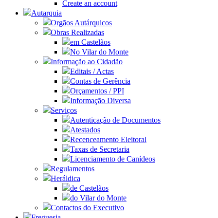
Create an account
Autarquia
Orgãos Autárquicos
Obras Realizadas
em Castelãos
No Vilar do Monte
Informação ao Cidadão
Editais / Actas
Contas de Gerência
Orçamentos / PPI
Informação Diversa
Serviços
Autenticação de Documentos
Atestados
Recenceamento Eleitoral
Taxas de Secretaria
Licenciamento de Canídeos
Regulamentos
Heráldica
de Castelãos
do Vilar do Monte
Contactos do Executivo
Freguesia