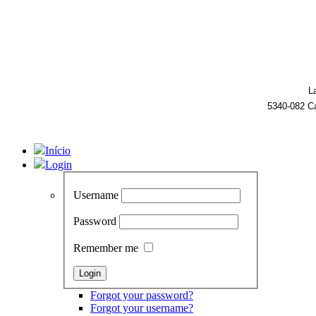
L
5340-082 C
Início
Login
Username
Password
Remember me
Forgot your password?
Forgot your username?