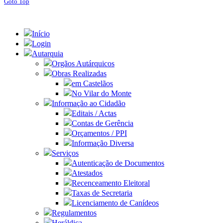
Goto Top
Início
Login
Autarquia
Orgãos Autárquicos
Obras Realizadas
em Castelãos
No Vilar do Monte
Informação ao Cidadão
Editais / Actas
Contas de Gerência
Orçamentos / PPI
Informação Diversa
Serviços
Autenticação de Documentos
Atestados
Recenceamento Eleitoral
Taxas de Secretaria
Licenciamento de Canídeos
Regulamentos
Heráldica