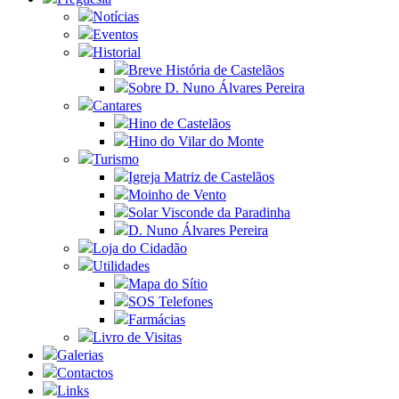
Notícias
Eventos
Historial
Breve História de Castelãos
Sobre D. Nuno Álvares Pereira
Cantares
Hino de Castelãos
Hino do Vilar do Monte
Turismo
Igreja Matriz de Castelãos
Moinho de Vento
Solar Visconde da Paradinha
D. Nuno Álvares Pereira
Loja do Cidadão
Utilidades
Mapa do Sítio
SOS Telefones
Farmácias
Livro de Visitas
Galerias
Contactos
Links