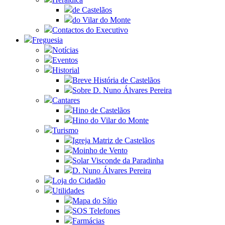
de Castelãos
do Vilar do Monte
Contactos do Executivo
Freguesia
Notícias
Eventos
Historial
Breve História de Castelãos
Sobre D. Nuno Álvares Pereira
Cantares
Hino de Castelãos
Hino do Vilar do Monte
Turismo
Igreja Matriz de Castelãos
Moinho de Vento
Solar Visconde da Paradinha
D. Nuno Álvares Pereira
Loja do Cidadão
Utilidades
Mapa do Sítio
SOS Telefones
Farmácias