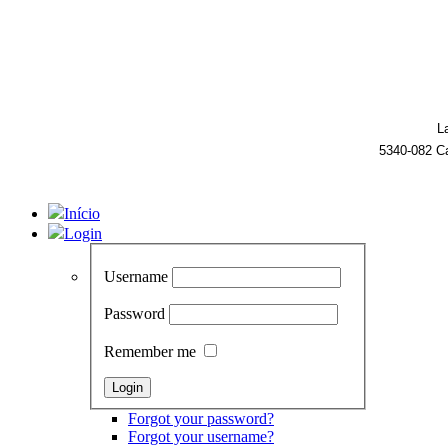
L
5340-082 C
Início
Login
Username
Password
Remember me
Forgot your password?
Forgot your username?