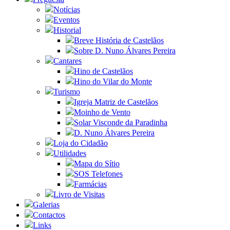
Notícias
Eventos
Historial
Breve História de Castelãos
Sobre D. Nuno Álvares Pereira
Cantares
Hino de Castelãos
Hino do Vilar do Monte
Turismo
Igreja Matriz de Castelãos
Moinho de Vento
Solar Visconde da Paradinha
D. Nuno Álvares Pereira
Loja do Cidadão
Utilidades
Mapa do Sítio
SOS Telefones
Farmácias
Livro de Visitas
Galerias
Contactos
Links