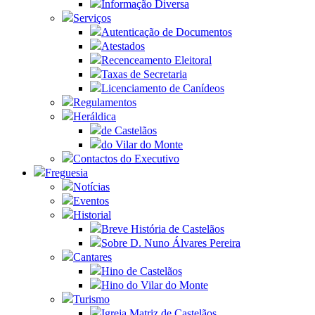
Informação Diversa
Serviços
Autenticação de Documentos
Atestados
Recenceamento Eleitoral
Taxas de Secretaria
Licenciamento de Canídeos
Regulamentos
Heráldica
de Castelãos
do Vilar do Monte
Contactos do Executivo
Freguesia
Notícias
Eventos
Historial
Breve História de Castelãos
Sobre D. Nuno Álvares Pereira
Cantares
Hino de Castelãos
Hino do Vilar do Monte
Turismo
Igreja Matriz de Castelãos