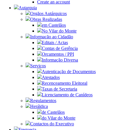
Create an account
Autarquia
Orgãos Autárquicos
Obras Realizadas
em Castelãos
No Vilar do Monte
Informação ao Cidadão
Editais / Actas
Contas de Gerência
Orçamentos / PPI
Informação Diversa
Serviços
Autenticação de Documentos
Atestados
Recenceamento Eleitoral
Taxas de Secretaria
Licenciamento de Canídeos
Regulamentos
Heráldica
de Castelãos
do Vilar do Monte
Contactos do Executivo
Freguesia