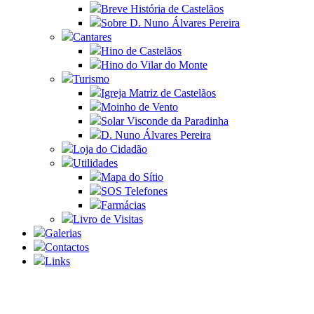
Breve História de Castelãos
Sobre D. Nuno Álvares Pereira
Cantares
Hino de Castelãos
Hino do Vilar do Monte
Turismo
Igreja Matriz de Castelãos
Moinho de Vento
Solar Visconde da Paradinha
D. Nuno Álvares Pereira
Loja do Cidadão
Utilidades
Mapa do Sítio
SOS Telefones
Farmácias
Livro de Visitas
Galerias
Contactos
Links