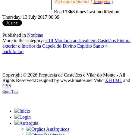
Veja aqui algumas [
Imagens
]
Read
7368
times
Last modified on
Thursday, 13 July 2017 00:39
Published in
Notícias
More in this category:
« III Montaria ao Javali em Castelãos
Pintura
exterior e Interior da Capela do Divino Espírito Santo »
back to top
Copyright © 2026 Freguesia de Castelãos e Vilar do Monte - All
Rights Reserved.
Designed by www.kmatos.net
Valid
XHTML
and
CSS
Goto Top
Início
Login
Autarquia
Orgãos Autárquicos