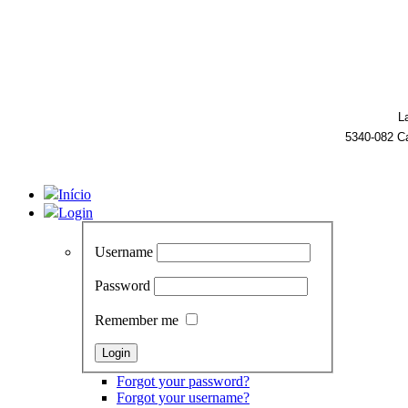
L
5340-082 C
Início
Login
Username
Password
Remember me
Forgot your password?
Forgot your username?