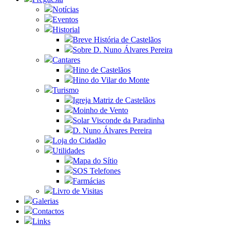
Notícias
Eventos
Historial
Breve História de Castelãos
Sobre D. Nuno Álvares Pereira
Cantares
Hino de Castelãos
Hino do Vilar do Monte
Turismo
Igreja Matriz de Castelãos
Moinho de Vento
Solar Visconde da Paradinha
D. Nuno Álvares Pereira
Loja do Cidadão
Utilidades
Mapa do Sítio
SOS Telefones
Farmácias
Livro de Visitas
Galerias
Contactos
Links