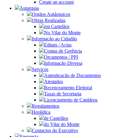
Create an account
Autarquia
Orgãos Autárquicos
Obras Realizadas
em Castelãos
No Vilar do Monte
Informação ao Cidadão
Editais / Actas
Contas de Gerência
Orçamentos / PPI
Informação Diversa
Serviços
Autenticação de Documentos
Atestados
Recenceamento Eleitoral
Taxas de Secretaria
Licenciamento de Canídeos
Regulamentos
Heráldica
de Castelãos
do Vilar do Monte
Contactos do Executivo
Freguesia