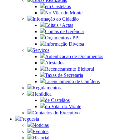
Obras Realizadas
em Castelãos
No Vilar do Monte
Informação ao Cidadão
Editais / Actas
Contas de Gerência
Orçamentos / PPI
Informação Diversa
Serviços
Autenticação de Documentos
Atestados
Recenceamento Eleitoral
Taxas de Secretaria
Licenciamento de Canídeos
Regulamentos
Heráldica
de Castelãos
do Vilar do Monte
Contactos do Executivo
Freguesia
Notícias
Eventos
Historial